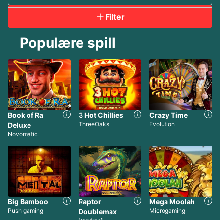
Filter
Populære spill
Book of Ra
3 Hot Chillies
Crazy Time
ThreeOaks
Evolution
Deluxe
Novomatic
Big Bamboo
Raptor
Mega Moolah
Push gaming
Microgaming
Doublemax