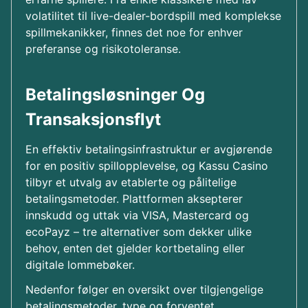
volatilitet til live-dealer-bordspill med komplekse
spillmekanikker, finnes det noe for enhver
preferanse og risikotoleranse.
Betalingsløsninger Og
Transaksjonsflyt
En effektiv betalingsinfrastruktur er avgjørende
for en positiv spillopplevelse, og Kassu Casino
tilbyr et utvalg av etablerte og pålitelige
betalingsmetoder. Plattformen aksepterer
innskudd og uttak via VISA, Mastercard og
ecoPayz – tre alternativer som dekker ulike
behov, enten det gjelder kortbetaling eller
digitale lommebøker.
Nedenfor følger en oversikt over tilgjengelige
betalingsmetoder, type og forventet