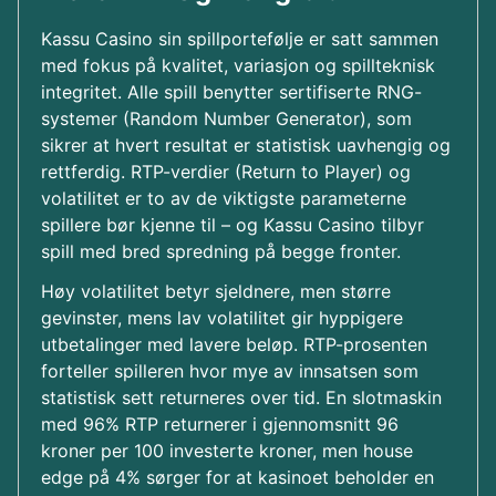
Kassu Casino sin spillportefølje er satt sammen
med fokus på kvalitet, variasjon og spillteknisk
integritet. Alle spill benytter sertifiserte RNG-
systemer (Random Number Generator), som
sikrer at hvert resultat er statistisk uavhengig og
rettferdig. RTP-verdier (Return to Player) og
volatilitet er to av de viktigste parameterne
spillere bør kjenne til – og Kassu Casino tilbyr
spill med bred spredning på begge fronter.
Høy volatilitet betyr sjeldnere, men større
gevinster, mens lav volatilitet gir hyppigere
utbetalinger med lavere beløp. RTP-prosenten
forteller spilleren hvor mye av innsatsen som
statistisk sett returneres over tid. En slotmaskin
med 96% RTP returnerer i gjennomsnitt 96
kroner per 100 investerte kroner, men house
edge på 4% sørger for at kasinoet beholder en