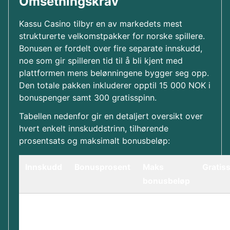
Omsetningskrav
Kassu Casino tilbyr en av markedets mest
strukturerte velkomstpakker for norske spillere.
Bonusen er fordelt over fire separate innskudd,
noe som gir spilleren tid til å bli kjent med
plattformen mens belønningene bygger seg opp.
Den totale pakken inkluderer opptil 15 000 NOK i
bonuspenger samt 300 gratisspinn.
Tabellen nedenfor gir en detaljert oversikt over
hvert enkelt innskuddstrinn, tilhørende
prosentsats og maksimalt bonusbeløp:
Innskudd
Bonusprosent
Maks
Gratis
bonusbeløp
1.
100%
3 000 NOK
300 FS
innskudd