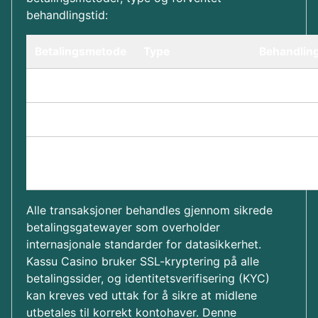
behandlingstid:
Betalingsmetode
Type
Behandling
VISA
Debet-/kredittkort
1–3 virked
Mastercard
Debet-/kredittkort
1–3 virked
ecoPayz
Digital lommebok
Raskere
behandling
Alle transaksjoner behandles gjennom sikrede
betalingsgatewayer som overholder
internasjonale standarder for datasikkerhet.
Kassu Casino bruker SSL-kryptering på alle
betalingssider, og identitetsverifisering (KYC)
kan kreves ved uttak for å sikre at midlene
utbetales til korrekt kontohaver. Denne