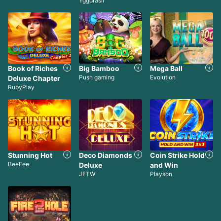
Yggdrasil
Book of Riches
Big Bamboo
Mega Ball
Push gaming
Evolution
Deluxe Chapter
RubyPlay
Stunning Hot
Deco Diamonds
Coin Strike Hold
BeeFee
Deluxe
and Win
JFTW
Playson