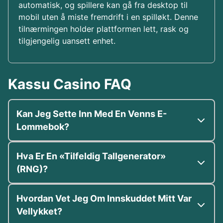
automatisk, og spillere kan gå fra desktop til
mobil uten å miste fremdrift i en spilløkt. Denne
tilnærmingen holder plattformen lett, rask og
tilgjengelig uansett enhet.
Kassu Casino FAQ
Kan Jeg Sette Inn Med En Venns E-
Lommebok?
Hva Er En «tilfeldig Tallgenerator»
(RNG)?
Hvordan Vet Jeg Om Innskuddet Mitt Var
Vellykket?